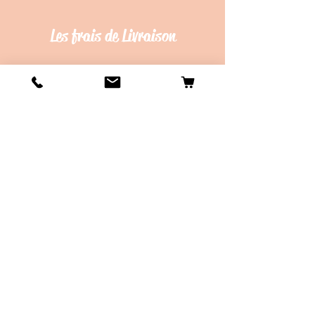
Les frais de Livraison
Livraison en Point Relay offerte dès
45€ d'achat !
Délais de création d'environ 20 jours
ouvrés.
Délais de d'envois d'environ 10 jours
ouvrés.