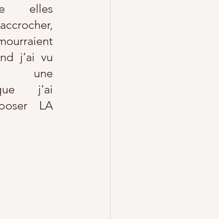
e elles 
ccrocher, 
urraient 
nd j’ai vu 
r une 
ue j'ai 
oser  LA 