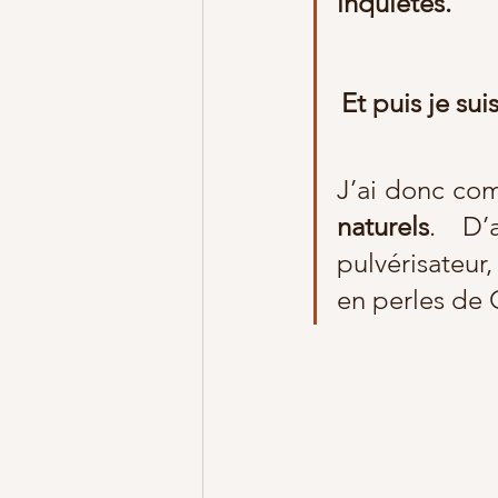
inquiètes.
Et puis je su
J’ai donc co
naturels
. D’a
pulvérisateur,
en perles de