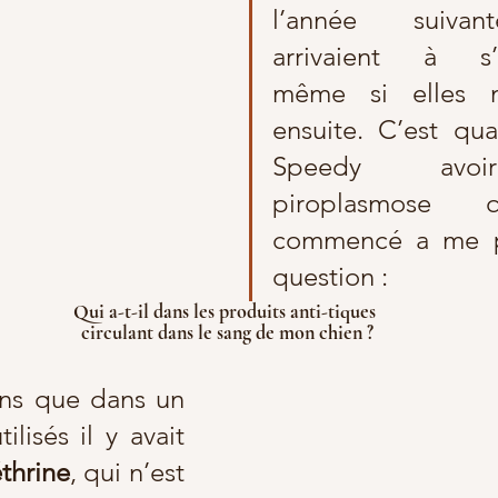
l’année suivant
arrivaient à s’a
même si elles mo
ensuite. C’est qua
Speedy avoi
piroplasmose q
commencé a me p
question :  
Qui a-t-il dans les produits anti-tiques 
circulant dans le sang de mon chien ?
ns que dans un 
ilisés il y avait 
thrine
, qui n’est 