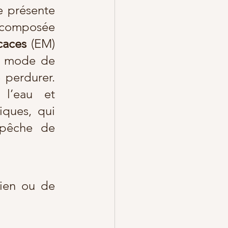
e présente 
 composée 
caces
 (EM) 
Ce mode de 
perdurer. 
l’eau et 
transmettent des vibrations, des résonnances magnétiques, qui 
pêche de 
ien ou de 