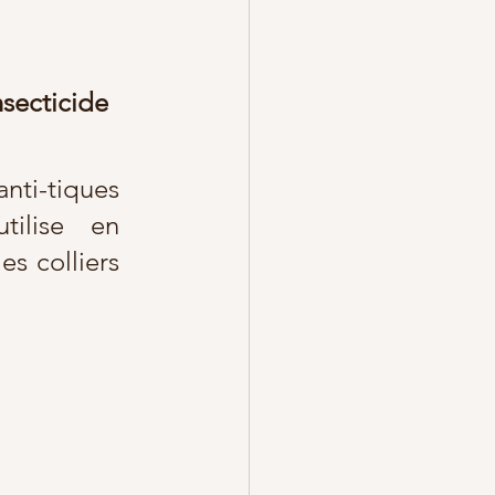
nsecticide 
 anti-tiques 
tilise en 
s colliers 