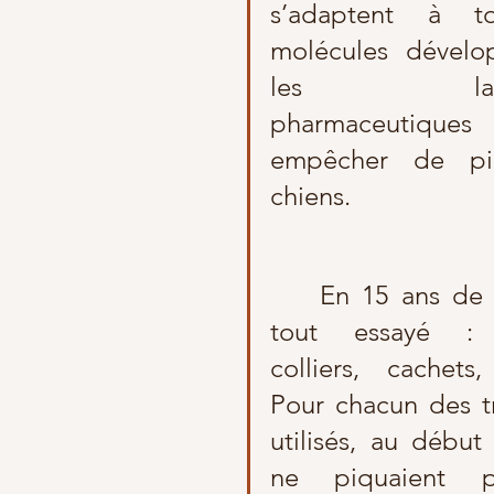
s’adaptent à to
molécules dévelo
les laborat
pharmaceutiques 
empêcher de piq
chiens. 
	En 15 ans de temps j’ai 
tout essayé : p
colliers, cachets, 
Pour chacun des tr
utilisés, au début 
ne piquaient pa