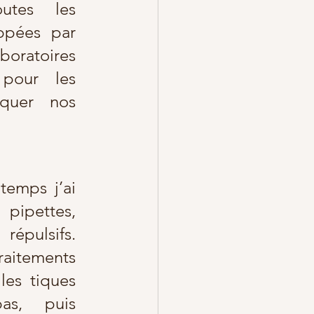
utes les 
ppées par 
oires 
pour les 
uer nos 
ipettes, 
répulsifs. 
aitements 
les tiques 
s, puis 