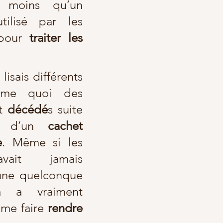
ni plus ni moins qu’un 
tilisé par les 
 pour 
traiter les 
 lisais différents 
mme quoi des 
t 
décédé
s suite 
e d’un 
cachet 
e
. Même si les 
vait jamais 
ne quelconque 
a a vraiment 
e faire 
rendre 