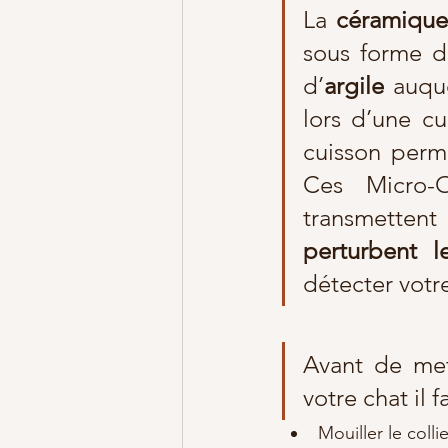
La 
céramiqu
sous forme d’
d’
argile
 auqu
lors d’une cu
cuisson perme
Ces Micro-O
perturbent l
détecter votr
Avant de met
votre chat il f
Mouiller le coll