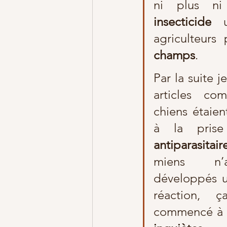
insecticide
 u
agriculteurs
champs
.
Par la suite je
articles co
chiens étaien
à la pris
antiparasitair
miens n’a
développés u
réaction, ç
commencé à m