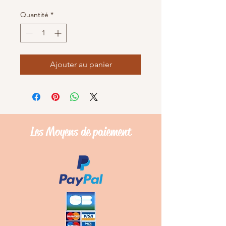
Quantité
*
Ajouter au panier
Les Moyens de
paiement