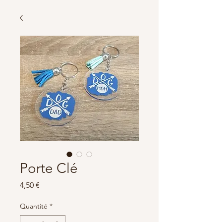
Porte Clé
Prix
4,50 €
Quantité
*