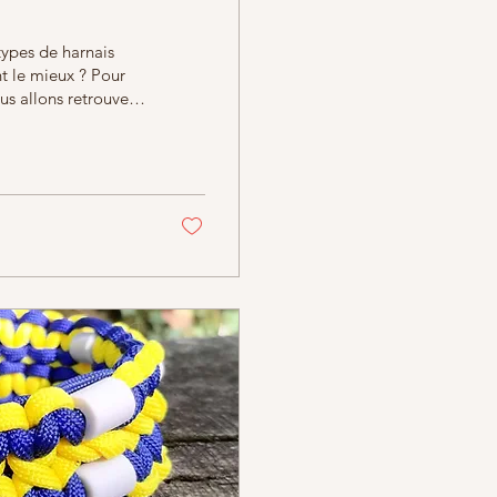
 types de harnais
t le mieux ? Pour
ous allons retrouver
 et le harnais en Y.
 la grande bande du
e dans ses
ssi engendrer...