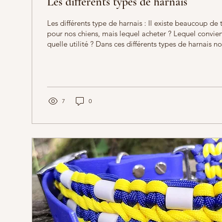
Les différents types de harnais
Les différents type de harnais : Il existe beaucoup de
pour nos chiens, mais lequel acheter ? Lequel convien
quelle utilité ? Dans ces différents types de harnais n
les plus connus comme le harnais en T, le harnais en H
Le harnais en T: est le harnais le moins conseillé car
devant ne permet pas au chien d'être totalement libr
mouvements dû au blocage des épaules ce qui peut au
7
0