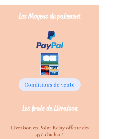
Les Moyens de
paiement
Conditions de vente
Les frais de Livraison
Livraison en Point Relay offerte dès
45€ d'achat !