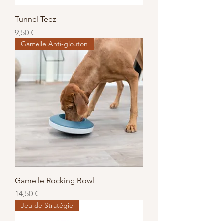
Tunnel Teez
Prix
9,50 €
Gamelle Anti-glouton
Gamelle Rocking Bowl
Prix
14,50 €
Jeu de Stratégie