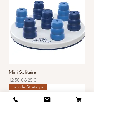
Mini Solitaire
Prix original
Prix promotionnel
12,50 €
6,25 €
Jeu de Stratégie