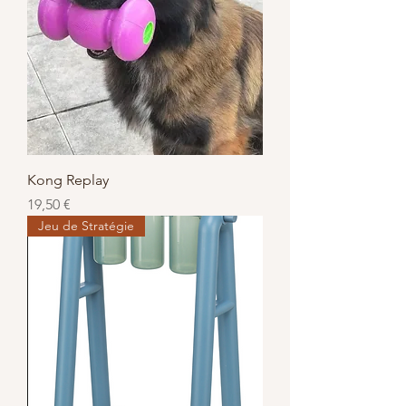
Kong Replay
Prix
19,50 €
Jeu de Stratégie