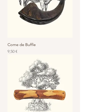
Corne de Buffle
Prix
9,50 €