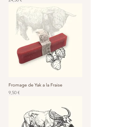
Fromage de Yak a la Fraise
Prix
9,50 €