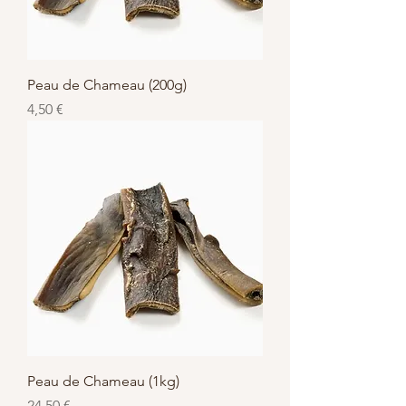
Peau de Chameau (200g)
Prix
4,50 €
Peau de Chameau (1kg)
Prix
24,50 €