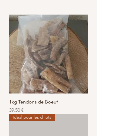
1kg Tendons de Boeuf
Prix
39,50 €
Idéal pour les chiots