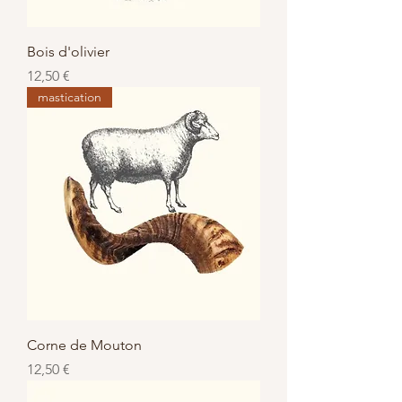
Bois d'olivier
Prix
12,50 €
mastication
Corne de Mouton
Prix
12,50 €