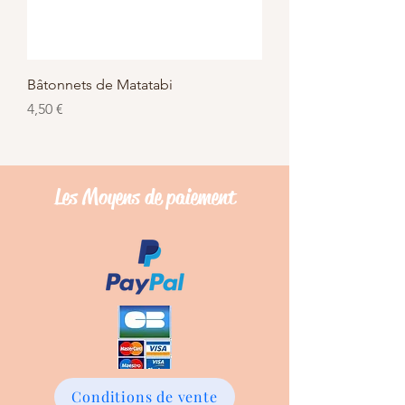
Bâtonnets de Matatabi
Prix
4,50 €
Les Moyens de
paiement
Conditions de vente