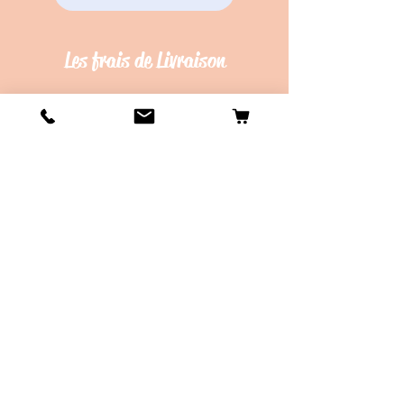
Les frais de Livraison
Livraison en Point Relay offerte dès
45€ d'achat !
Délais de création d'environ 20 jours
ouvrés.
Délais de d'envois d'environ 10 jours
ouvrés.