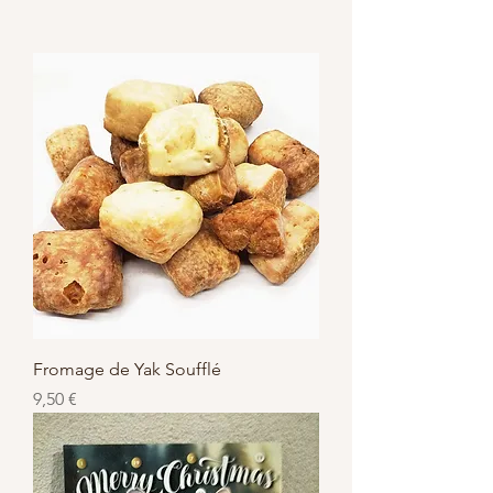
Fromage de Yak Soufflé
Prix
9,50 €