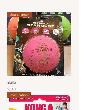
Jeu a lancer
Balle
Prix
9,50 €
mastication