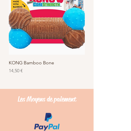
KONG Bamboo Bone
Prix
14,50 €
Les Moyens de
paiement