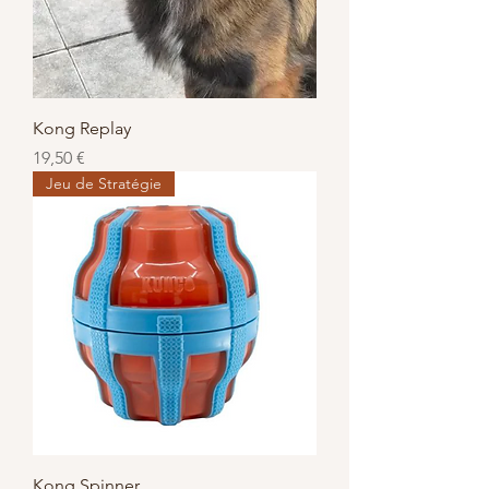
Kong Replay
Prix
19,50 €
Jeu de Stratégie
Kong Spinner