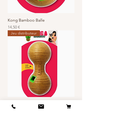
Kong Bamboo Balle
Prix
14,50 €
Jeu distributeur
Kong Bamboo Haltere
Prix
16,50 €