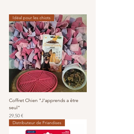
Idéal pour les chiots
Coffret Chien "J'apprends a être
seul"
Prix
29,50 €
Distributeur de Friandises