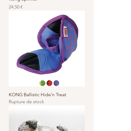
Prix
24,50 €
KONG Ballistic Hide'n Treat
Rupture de stock