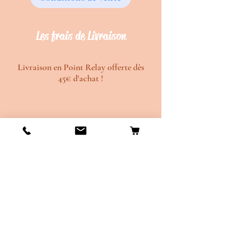
Les frais de Livraison
Livraison en Point Relay offerte dès
45€ d'achat !
Délais de création d'environ 20 jours
ouvrés.
Délais de d'envois d'environ 10 jours
ouvrés.