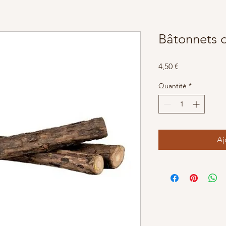
Bâtonnets 
Prix
4,50 €
Quantité
*
Aj