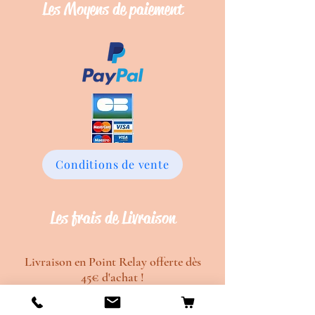
Les Moyens de
paiement
Conditions de vente
Les frais de Livraison
Livraison en Point Relay offerte dès
45€ d'achat !