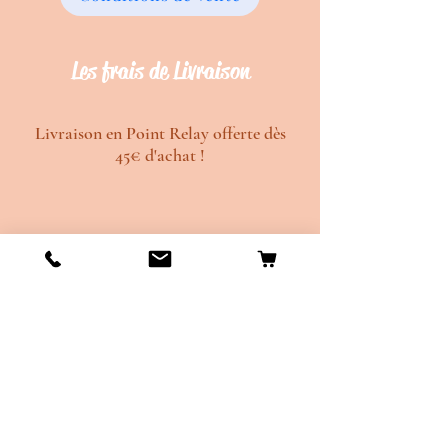
Les frais de Livraison
Livraison en Point Relay offerte dès
45€ d'achat !
Délais de création d'environ 20 jours
ouvrés.
Délais de d'envois d'environ 10 jours
ouvrés.