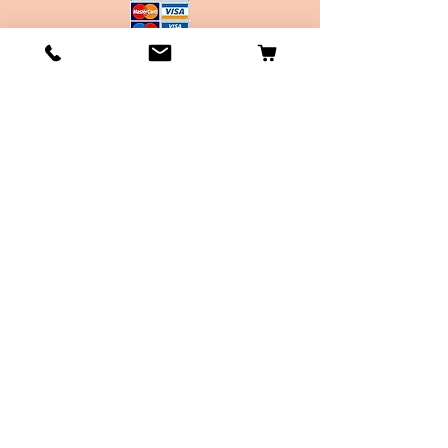
Conditions de vente
Les frais de Livraison
Livraison en Point Relay offerte dès
45€ d'achat !
Délais de création d'environ 20 jours
ouvrés.
Délais de d'envois d'environ 10 jours
ouvrés.