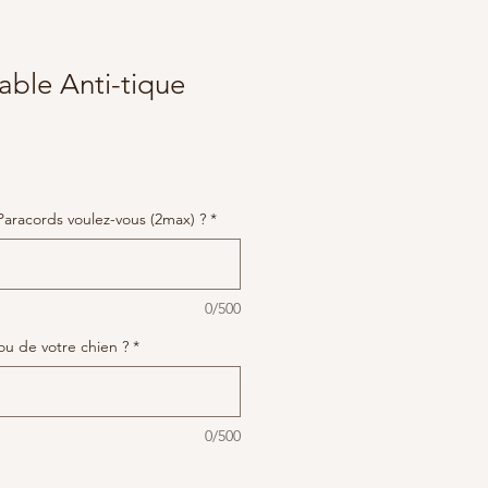
lable Anti-tique
Paracords voulez-vous (2max) ?
*
0/500
ou de votre chien ?
*
0/500