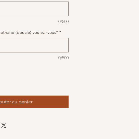
0/500
iothane (boucle) voulez -vous°
*
0/500
outer au panier