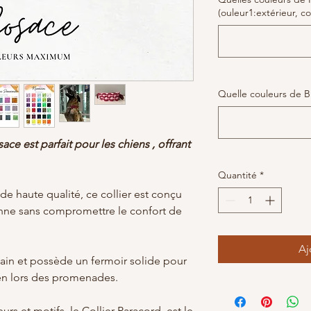
(ouleur1:extérieur, co
Quelle couleurs de B
ce est parfait pour les chiens , offrant
Quantité
*
de haute qualité, ce collier est conçu
ienne sans compromettre le confort de
Aj
main et possède un fermoir solide pour
ien lors des promenades.
urs et motifs, le Collier Paracord est le