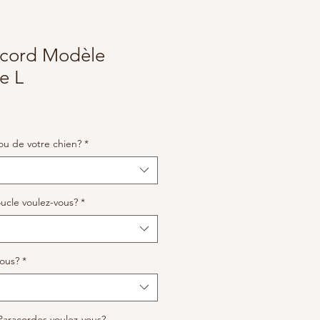
racord Modèle
e L
ou de votre chien?
*
ucle voulez-vous?
*
vous?
*
Paracordes voulez-vous?