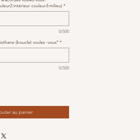
uleur2:intérieur couleur3:milieu)
*
0/500
iothane (boucle) voulez -vous°
*
0/500
outer au panier