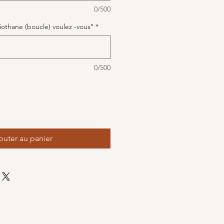
0/500
iothane (boucle) voulez -vous°
*
0/500
outer au panier