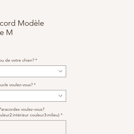
racord Modèle
le M
ou de votre chien?
*
ucle voulez-vous?
*
Paracordes voulez-vous?
uleur2:intérieur couleur3:milieu)
*