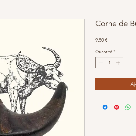
Corne de Bu
Prix
9,50 €
Quantité
*
Aj