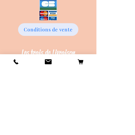
Conditions de vente
Les frais de Livraison
Livraison en Point Relay offerte dès
45€ d'achat !
Délais de création d'environ 20 jours
ouvrés.