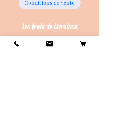
Conditions de vente
Les frais de Livraison
Livraison en Point Relay offerte dès
45€ d'achat !
Délais de création d'environ 20 jours
ouvrés.
Délais de d'envois d'environ 10 jours
ouvrés.