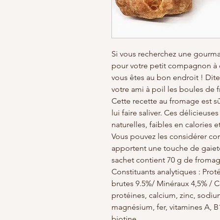
Si vous recherchez une gourmand
pour votre petit compagnon à q
vous êtes au bon endroit ! Dit
votre ami à poil les boules de 
Cette recette au fromage est sûr
lui faire saliver. Ces délicieus
naturelles, faibles en calories 
Vous pouvez les considérer co
apportent une touche de gaieté
sachet contient 70 g de fromag
Constituants analytiques : Prot
brutes 9.5%/ Minéraux 4,5% / C
protéines, calcium, zinc, sod
magnésium, fer, vitamines A, B1,
biotine.