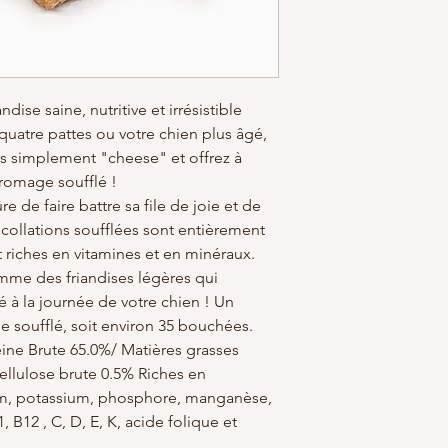
ise saine, nutritive et irrésistible
uatre pattes ou votre chien plus âgé,
es simplement "cheese" et offrez à
fromage soufflé !
e de faire battre sa file de joie et de
es collations soufflées sont entièrement
et riches en vitamines et en minéraux.
mme des friandises légères qui
 à la journée de votre chien ! Un
e soufflé, soit environ 35 bouchées.
éine Brute 65.0%/ Matières grasses
ellulose brute 0.5% Riches en
ium, potassium, phosphore, manganèse,
 B12 , C, D, E, K, acide folique et