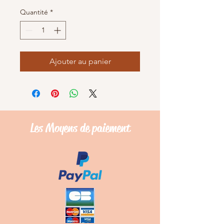
Quantité
*
Ajouter au panier
Les Moyens de
paiement