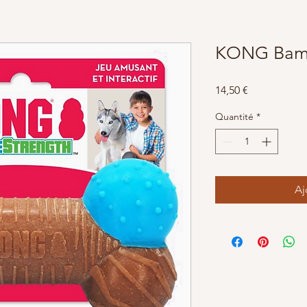
KONG Bam
Prix
14,50 €
Quantité
*
Aj