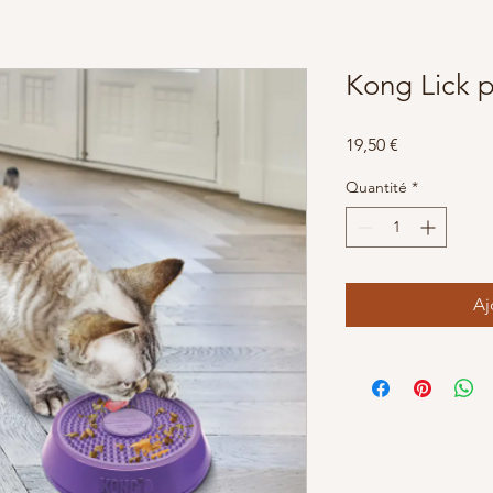
Kong Lick p
Prix
19,50 €
Quantité
*
Aj