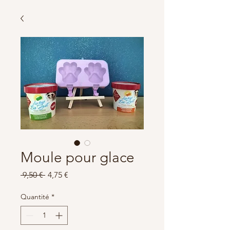
Moule pour glace
Prix
Prix
 9,50 € 
4,75 €
original
promotionnel
Quantité
*