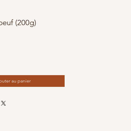
oeuf (200g)
outer au panier