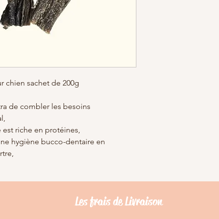
 chien sachet de 200g
tra de combler les besoins
al,
 est riche en protéines,
nne hygiène bucco-dentaire en
rtre,
Les frais de Livraison