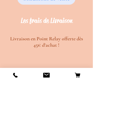
Les frais de Livraison
Livraison en Point Relay offerte dès
45€ d'achat !
Délais de création d'environ 20 jours
ouvrés.
Délais de d'envois d'environ 10 jours
ouvrés.