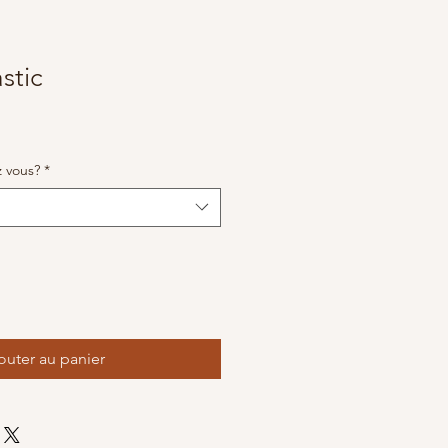
stic
z vous?
*
outer au panier