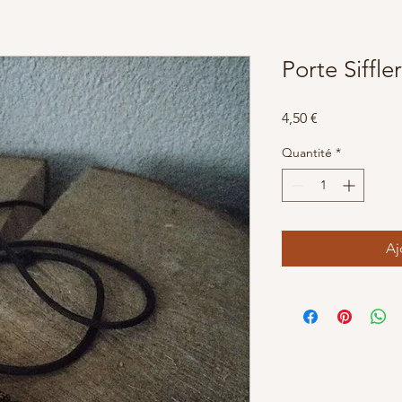
Porte Siffler
Prix
4,50 €
Quantité
*
Aj