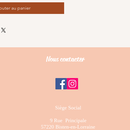
outer au panier
Nous contacter
Siège Social
9 Rue Principale
57220 Bisten-en-Lorraine