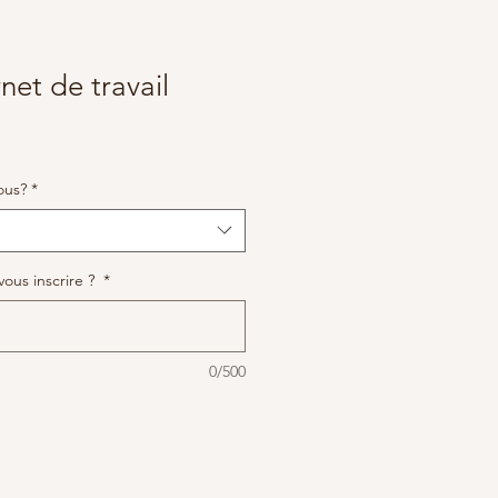
net de travail
ous?
*
ous inscrire ?
*
0/500