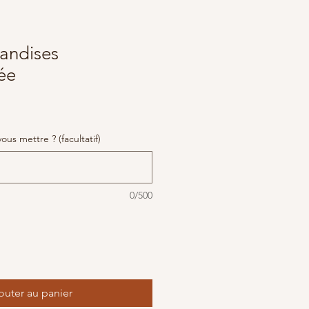
andises
ée
us mettre ? (facultatif)
0/500
outer au panier