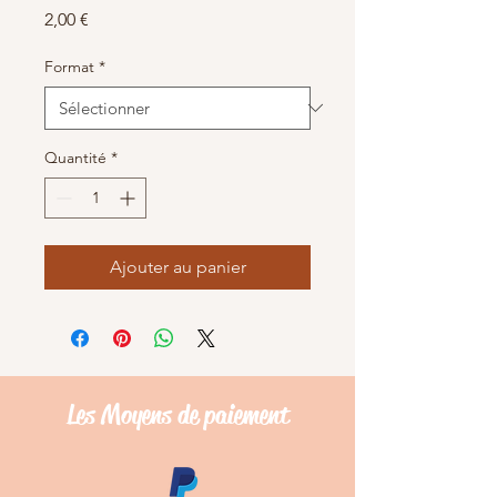
Prix
2,00 €
Format
*
Quantité
*
Ajouter au panier
Les Moyens de
paiement