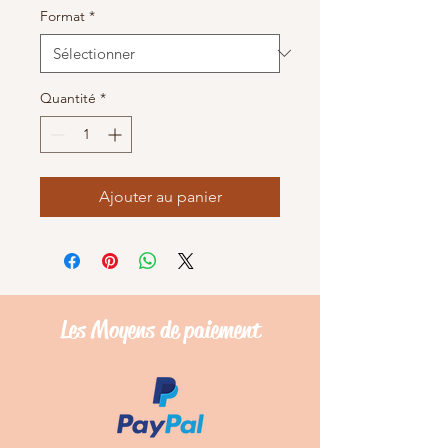
Format
*
Quantité
*
Ajouter au panier
Les Moyens de
paiement