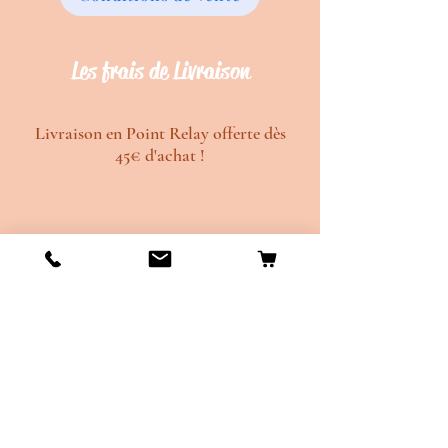
Les frais de Livraison
Livraison en Point Relay offerte dès
45€ d'achat !
Délais de création d'environ 20 jours
ouvrés.
Délais de d'envois d'environ 10 jours
ouvrés.