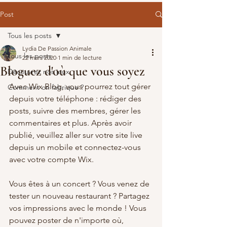
Post
Tous les posts
Lydia De Passion Animale
Tous les posts
22 mars 2020
1 min de lecture
Bloguez d'où que vous soyez
Découvrez nos jeux
Avec Wix Blog, vous pourrez tout gérer 
Comment on fabrique ?
depuis votre téléphone : rédiger des 
posts, suivre des membres, gérer les 
commentaires et plus. Après avoir 
publié, veuillez aller sur votre site live 
depuis un mobile et connectez-vous 
avec votre compte Wix. 
Vous êtes à un concert ? Vous venez de 
tester un nouveau restaurant ? Partagez 
vos impressions avec le monde ! Vous 
pouvez poster de n'importe où, 