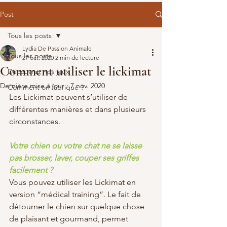
Post
Tous les posts
Lydia De Passion Animale
Tous les posts
27 oct. 2020
2 min de lecture
Comment utiliser le lickimat
Découvrez nos jeux
Dernière mise à jour :
7 nov. 2020
Comment on fabrique ?
Les Lickimat peuvent s’utiliser de 
différentes manières et dans plusieurs 
circonstances.
Votre chien ou votre chat ne se laisse 
pas brosser, laver, couper ses griffes 
facilement ?
Vous pouvez utiliser les Lickimat en 
version “médical training”. Le fait de 
détourner le chien sur quelque chose 
de plaisant et gourmand, permet 