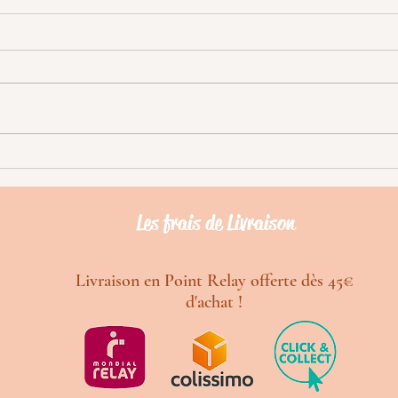
Le Lickimat, c’est quoi ? Quels
sont leurs bienfaits?
Les Lickimat, il en existe de
plusieurs formes, de plusieurs
modèles et il n’est pas si simple
de savoir lequel choisir afin qu’il
soit...
Les frais de Livraison
Livraison en Point Relay offerte dès 45€
d'achat !