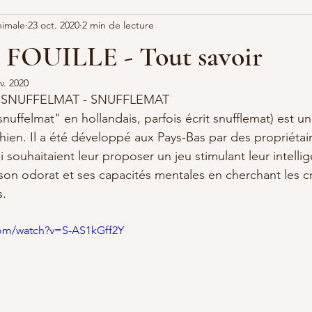
nimale
23 oct. 2020
2 min de lecture
FOUILLE - Tout savoir
v. 2020
- SNUFFELMAT - SNUFFLEMAT
snuffelmat" en hollandais, parfois écrit snufflemat) est un
chien. Il a été développé aux Pays-Bas par des propriéta
i souhaitaient leur proposer un jeu stimulant leur intelli
on odorat et ses capacités mentales en cherchant les c
s.
com/watch?v=S-AS1kGff2Y