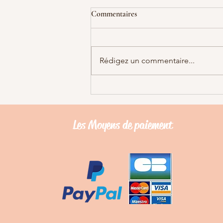
Comment utiliser le lickimat
Commentaires
Les Lickimat peuvent s’utiliser de
différentes manières et dans
plusieurs circonstances. Votre
Rédigez un commentaire...
chien ou votre chat ne se laisse
pas...
Les Moyens de
paiement