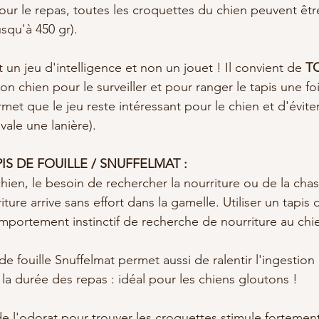
pour le repas, toutes les croquettes du chien peuvent êtr
usqu'à 450 gr).
t un jeu d'intelligence et non un jouet ! Il convient de 
T
on chien pour le surveiller et pour ranger le tapis une foi
met que le jeu reste intéressant pour le chien et d'éviter
avale une lanière).
S DE FOUILLE / SNUFFELMAT :
en, le besoin de rechercher la nourriture ou de la chas
riture arrive sans effort dans la gamelle. Utiliser un tapis d
portement instinctif de recherche de nourriture au chi
s de fouille Snuffelmat permet aussi de ralentir l'ingestio
la durée des repas : idéal pour les chiens gloutons !
 de l'odorat pour trouver les croquettes stimule fortement 