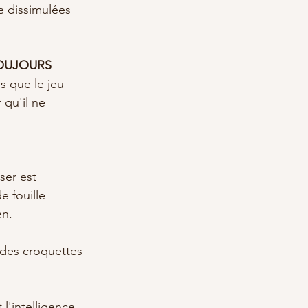
e dissimulées 
OUJOURS
s que le jeu 
 qu'il ne 
ser est 
e fouille 
en.
n des croquettes 
l'intelligence 