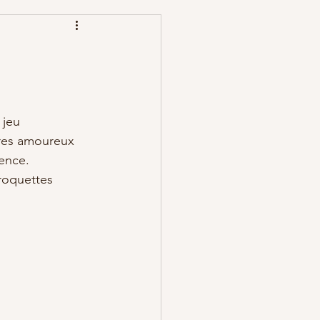
 jeu 
ires amoureux 
gence.
roquettes 