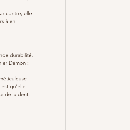
ar contre, elle 
rs à en 
nde durabilité. 
rnier Démon : 
méticuleuse 
est qu’elle 
ce de la dent.