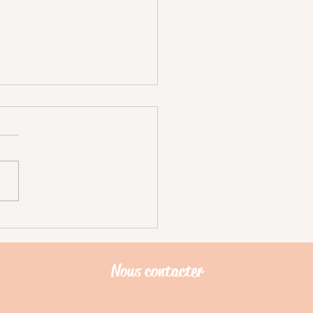
olliers antiparasitaires avec
erles de céramique EM
Nous contacter