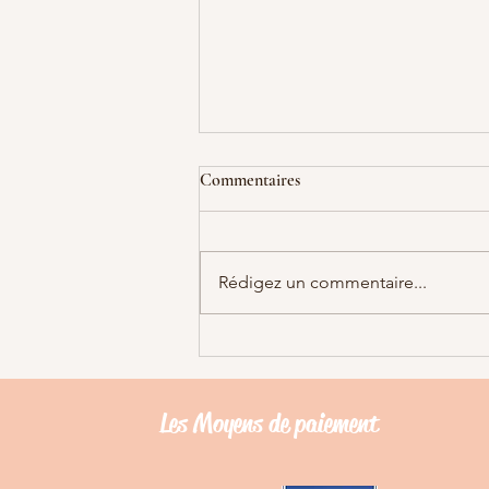
Les différents types de harnais
Commentaires
Les différents type de harnais : Il
existe beaucoup de types de
harnais pour nos chiens, mais
Rédigez un commentaire...
lequel acheter ? Lequel convient
le mieux ? Pour quelle utilité ?
Dans ces différents types de
harnais nou
Les Moyens de
paiement