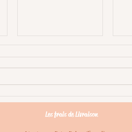
Comment personnaliser le
Les c
colliers de votre chien?
des p
Les frais de Livraison