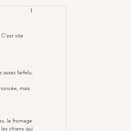
C’est vite 
assez farfelu. 
ononcée, mais 
es, le fromage 
 les chiens qui 