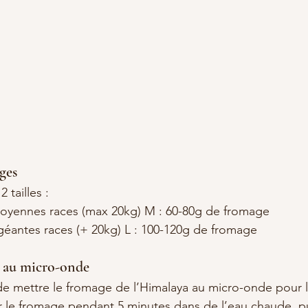
ages
tailles :
 moyennes races (max 20kg) M : 60-80g de fromage
géantes races (+ 20kg) L : 100-120g de fromage
k au micro-onde
e de mettre le fromage de l’Himalaya au micro-onde pour l
 le fromage pendant 5 minutes dans de l’eau chaude, pu