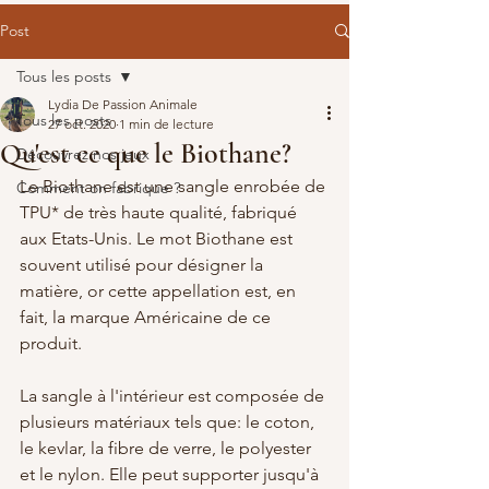
Post
Tous les posts
Lydia De Passion Animale
Tous les posts
27 oct. 2020
1 min de lecture
Qu'est ce que le Biothane?
Découvrez nos jeux
Le Biothane est une sangle enrobée de 
Comment on fabrique ?
TPU* de très haute qualité, fabriqué 
aux Etats-Unis. Le mot Biothane est 
souvent utilisé pour désigner la 
matière, or cette appellation est, en 
fait, la marque Américaine de ce 
produit. 
La sangle à l'intérieur est composée de 
plusieurs matériaux tels que: le coton, 
le kevlar, la fibre de verre, le polyester 
et le nylon. Elle peut supporter jusqu'à 